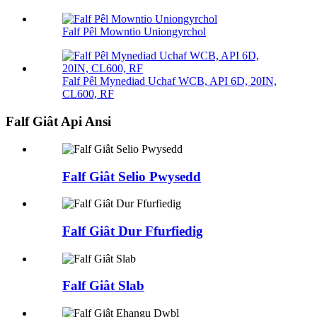
Falf Pêl Mowntio Uniongyrchol
Falf Pêl Mynediad Uchaf WCB, API 6D, 20IN,
CL600, RF
Falf Giât Api Ansi
Falf Giât Selio Pwysedd
Falf Giât Dur Ffurfiedig
Falf Giât Slab