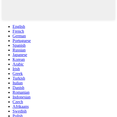
English
French
German
Portuguese
Spanish
Russian
Japanese
Korean
Arabic
Irish
Greek
Turkish
Italian
Danish
Romanian
Indonesian
Czech
Afrikaans
Swedish
Polish