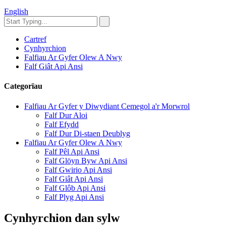
English
Cartref
Cynhyrchion
Falfiau Ar Gyfer Olew A Nwy
Falf Giât Api Ansi
Categorïau
Falfiau Ar Gyfer y Diwydiant Cemegol a'r Morwrol
Falf Dur Aloi
Falf Efydd
Falf Dur Di-staen Deublyg
Falfiau Ar Gyfer Olew A Nwy
Falf Pêl Api Ansi
Falf Glöyn Byw Api Ansi
Falf Gwirio Api Ansi
Falf Giât Api Ansi
Falf Glôb Api Ansi
Falf Plyg Api Ansi
Cynhyrchion dan sylw