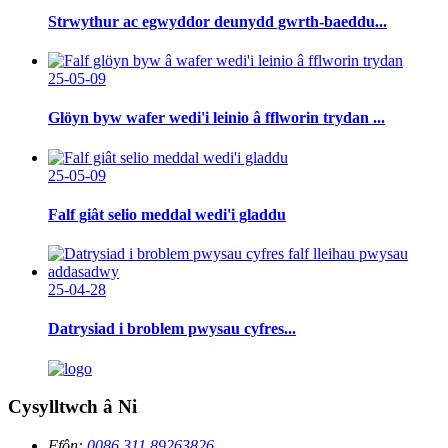
Strwythur ac egwyddor deunydd gwrth-baeddu...
25-05-09
Glöyn byw wafer wedi'i leinio â fflworin trydan ...
25-05-09
Falf giât selio meddal wedi'i gladdu
25-04-28
Datrysiad i broblem pwysau cyfres...
Cysylltwch â Ni
Ffôn:
0086 311 89263826