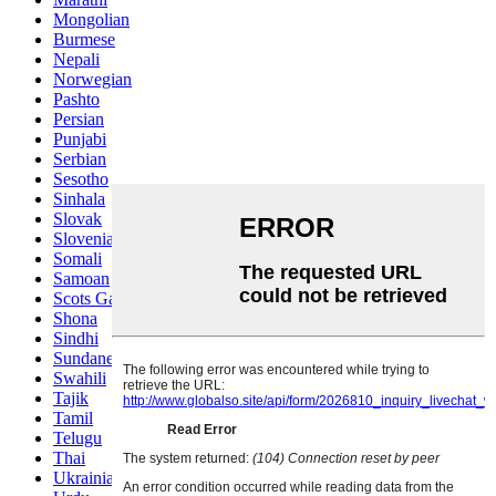
Mongolian
Burmese
Nepali
Norwegian
Pashto
Persian
Punjabi
Serbian
Sesotho
Sinhala
Slovak
Slovenian
Somali
Samoan
Scots Gaelic
Shona
Sindhi
Sundanese
Swahili
Tajik
Tamil
Telugu
Thai
Ukrainian