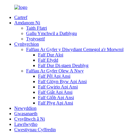
Cartref
Amdanom Ni
Taith Ffatri
Gallu Ymchwil a Datblygu
Tystysgrif
Cynhyrchion
Falfiau Ar Gyfer y Diwydiant Cemegol a'r Morwrol
Falf Dur Aloi
Falf Efydd
Falf Dur Di-staen Deublyg
Falfiau Ar Gyfer Olew A Nwy
Falf Pêl Api Ansi
Falf Glöyn Byw Api Ansi
Falf Gwirio Api Ansi
Falf Giât Api Ansi
Falf Glôb Api Ansi
Falf Plyg Api Ansi
Newyddion
Gwasanaeth
Cysylltwch â Ni
Lawrlwytho
Cwestiynau Cyffredin