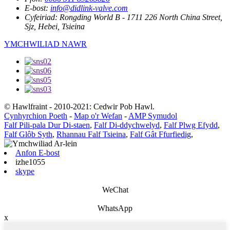
E-bost:
info@didlink-valve.com
Cyfeiriad:
Rongding World B - 1711 226 North China Street,
Sjz, Hebei, Tsieina
YMCHWILIAD NAWR
© Hawlfraint - 2010-2021: Cedwir Pob Hawl.
Cynhyrchion Poeth
-
Map o'r Wefan
-
AMP Symudol
Falf Pili-pala Dur Di-staen
,
Falf Di-ddychwelyd
,
Falf Plwg Efydd
,
Falf Glôb Syth
,
Rhannau Falf Tsieina
,
Falf Gât Ffurfiedig
,
Anfon E-bost
izhe1055
skype
WeChat
WhatsApp
x