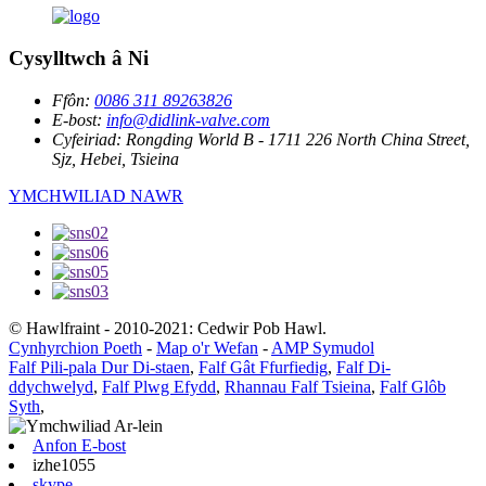
Cysylltwch â Ni
Ffôn:
0086 311 89263826
E-bost:
info@didlink-valve.com
Cyfeiriad:
Rongding World B - 1711 226 North China Street,
Sjz, Hebei, Tsieina
YMCHWILIAD NAWR
© Hawlfraint - 2010-2021: Cedwir Pob Hawl.
Cynhyrchion Poeth
-
Map o'r Wefan
-
AMP Symudol
Falf Pili-pala Dur Di-staen
,
Falf Gât Ffurfiedig
,
Falf Di-
ddychwelyd
,
Falf Plwg Efydd
,
Rhannau Falf Tsieina
,
Falf Glôb
Syth
,
Anfon E-bost
izhe1055
skype