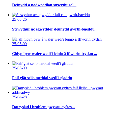
Defnydd a nodweddion strwythurol...
25-05-26
Strwythur ac egwyddor deunydd gwrth-baeddu...
25-05-09
Glöyn byw wafer wedi'i leinio â fflworin trydan ...
25-05-09
Falf giât selio meddal wedi'i gladdu
25-04-28
Datrysiad i broblem pwysau cyfres...