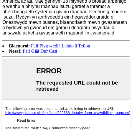
America ac ati. Mae gennym 13 mlynedd o brofiad arbenigol
o werthu a phrynu rhannau Isuzu gartref a thramor a
pherchnogaeth systemau gwirio rhannau electronig modern
Isuzu. Rydym yn anrhydeddu ein hegwyddor graidd o
Onestrwydd mewn busnes, blaenoriaeth mewn gwasanaeth
a byddwn yn gwneud ein gorau i ddarparu nwyddau o
ansawdd uchel a gwasanaeth rhagorol i'n cwsmeriaid.
Blaenorol:
Falf Plyg wedi'i Leinio â Teflon
Nesaf:
Falf Giât Dur Cast