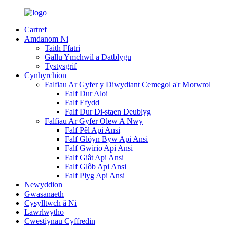
Cartref
Amdanom Ni
Taith Ffatri
Gallu Ymchwil a Datblygu
Tystysgrif
Cynhyrchion
Falfiau Ar Gyfer y Diwydiant Cemegol a'r Morwrol
Falf Dur Aloi
Falf Efydd
Falf Dur Di-staen Deublyg
Falfiau Ar Gyfer Olew A Nwy
Falf Pêl Api Ansi
Falf Glöyn Byw Api Ansi
Falf Gwirio Api Ansi
Falf Giât Api Ansi
Falf Glôb Api Ansi
Falf Plyg Api Ansi
Newyddion
Gwasanaeth
Cysylltwch â Ni
Lawrlwytho
Cwestiynau Cyffredin