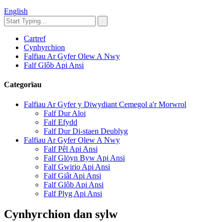
English
Cartref
Cynhyrchion
Falfiau Ar Gyfer Olew A Nwy
Falf Glôb Api Ansi
Categorïau
Falfiau Ar Gyfer y Diwydiant Cemegol a'r Morwrol
Falf Dur Aloi
Falf Efydd
Falf Dur Di-staen Deublyg
Falfiau Ar Gyfer Olew A Nwy
Falf Pêl Api Ansi
Falf Glöyn Byw Api Ansi
Falf Gwirio Api Ansi
Falf Giât Api Ansi
Falf Glôb Api Ansi
Falf Plyg Api Ansi
Cynhyrchion dan sylw