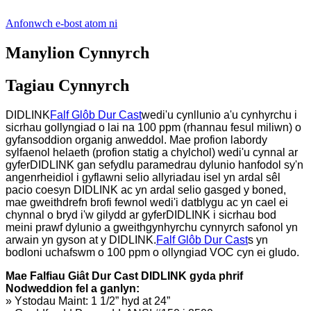
Anfonwch e-bost atom ni
Manylion Cynnyrch
Tagiau Cynnyrch
DIDLINK
Falf Glôb Dur Cast
wedi'u cynllunio a'u cynhyrchu i
sicrhau gollyngiad o lai na 100 ppm (rhannau fesul miliwn) o
gyfansoddion organig anweddol. Mae profion labordy
sylfaenol helaeth (profion statig a chylchol) wedi'u cynnal ar
gyferDIDLINK gan sefydlu paramedrau dylunio hanfodol sy'n
angenrheidiol i gyflawni selio allyriadau isel yn ardal sêl
pacio coesyn DIDLINK ac yn ardal selio gasged y boned,
mae gweithdrefn brofi fewnol wedi'i datblygu ac yn cael ei
chynnal o bryd i'w gilydd ar gyferDIDLINK i sicrhau bod
meini prawf dylunio a gweithgynhyrchu cynnyrch safonol yn
arwain yn gyson at y DIDLINK.
Falf Glôb Dur Cast
s yn
bodloni uchafswm o 100 ppm o ollyngiad VOC cyn ei gludo.
Mae Falfiau Giât Dur Cast DIDLINK gyda phrif
Nodweddion fel a ganlyn:
» Ystodau Maint: 1 1/2” hyd at 24”