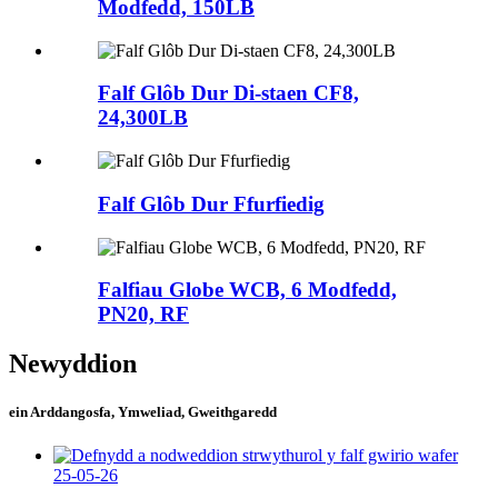
Modfedd, 150LB
Falf Glôb Dur Di-staen CF8,
24,300LB
Falf Glôb Dur Ffurfiedig
Falfiau Globe WCB, 6 Modfedd,
PN20, RF
Newyddion
ein Arddangosfa, Ymweliad, Gweithgaredd
25-05-26