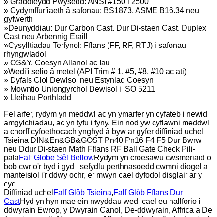
» Graddfeydd Pwysedd: ANSI #150 i 2500
» Cydymffurfiaeth â safonau: BS1873, ASME B16.34 neu
gyfwerth
»Deunyddiau: Dur Carbon Cast, Dur Di-staen Cast, Duplex
Cast neu Arbennig Eraill
»Cysylltiadau Terfynol: Fflans (FF, RF, RTJ) i safonau
rhyngwladol
» OS&Y, Coesyn Allanol ac Iau
»Wedi'i selio â metel (API Trim # 1, #5, #8, #10 ac ati)
» Dyfais Cloi Dewisol neu Estyniad Coesyn
» Mowntio Uniongyrchol Dewisol i ISO 5211
» Lleihau Porthladd
Fel arfer, rydym yn meddwl ac yn ymarfer yn cyfateb i newid
amgylchiadau, ac yn tyfu i fyny. Ein nod yw cyflawni meddwl
a chorff cyfoethocach ynghyd â byw ar gyfer diffiniad uchel
Tsieina DIN&En&GB&GOST Pn40 Pn16 F4 F5 Dur Bwrw
neu Ddur Di-staen Math Fflans RF Ball Gate Check Pili-
pala
Falf Globe Sêl Bellow
Rydym yn croesawu cwsmeriaid o
bob cwr o'r byd i gyd i sefydlu perthnasoedd cwmni diogel a
manteisiol i'r ddwy ochr, er mwyn cael dyfodol disglair ar y
cyd.
Diffiniad uchel
Falf Glôb Tsieina
,
Falf Glôb Fflans Dur
Cast
Hyd yn hyn mae ein nwyddau wedi cael eu hallforio i
ddwyrain Ewrop, y Dwyrain Canol, De-ddwyrain, Affrica a De