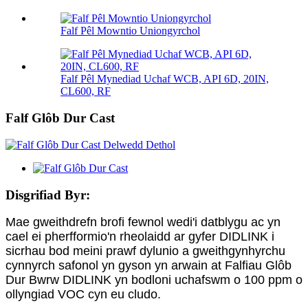
Falf Pêl Mowntio Uniongyrchol
Falf Pêl Mynediad Uchaf WCB, API 6D, 20IN,
CL600, RF
Falf Glôb Dur Cast
Disgrifiad Byr:
Mae gweithdrefn brofi fewnol wedi'i datblygu ac yn
cael ei pherfformio'n rheolaidd ar gyfer DIDLINK i
sicrhau bod meini prawf dylunio a gweithgynhyrchu
cynnyrch safonol yn gyson yn arwain at Falfiau Glôb
Dur Bwrw DIDLINK yn bodloni uchafswm o 100 ppm o
ollyngiad VOC cyn eu cludo.